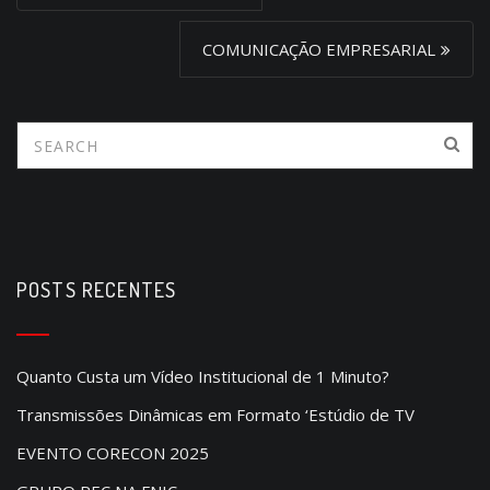
o
s
COMUNICAÇÃO EMPRESARIAL
t
n
a
v
i
g
a
POSTS RECENTES
t
i
Quanto Custa um Vídeo Institucional de 1 Minuto?
o
Transmissões Dinâmicas em Formato ‘Estúdio de TV
n
EVENTO CORECON 2025