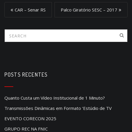
P
CAR – Senar RS
Palco Giratório SESC – 2017
o
s
t
n
a
v
i
POSTS RECENTES
g
a
Quanto Custa um Vídeo Institucional de 1 Minuto?
t
Transmissões Dinâmicas em Formato ‘Estúdio de TV
i
EVENTO CORECON 2025
o
GRUPO REC NA FNIC