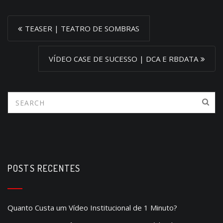
P
TEASER | TEATRO DE SOMBRAS
o
s
VÍDEO CASE DE SUCESSO | DCA E RBDATA
t
n
a
v
i
g
a
POSTS RECENTES
t
i
Quanto Custa um Vídeo Institucional de 1 Minuto?
o